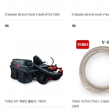
Z-Master 60 Inch Deck V-belt,#132-5982
Z-Master 60 Inch Deck V-b
0원
0원
TORO 50" 제로턴 풀받이, 79501
TORO 75750-77501, V-Be
2909