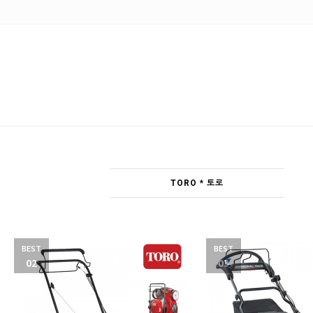
TORO * 토로
BEST
BEST
02
03