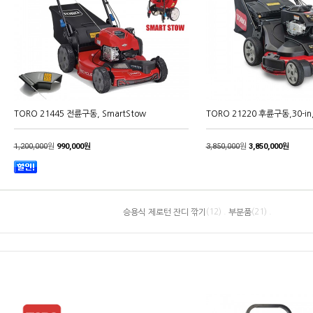
TORO 21445 전륜구동, SmartStow
TORO 21220 후륜구동,30-in,K
1,200,000
원
990,000원
3,850,000
원
3,850,000원
(12) .
(21) .
승용식 제로턴 잔디 깎기
부분품