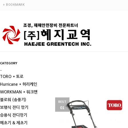
+ BOOKMARK
CATEGORY
_
TORO * 토로
Hurricane * 허리케인
WORKMAN * 워크맨
블로워 (송풍기)
BEST
01
보행식 잔디 깎기
승용식 잔디깎기
예초기 & 제초기