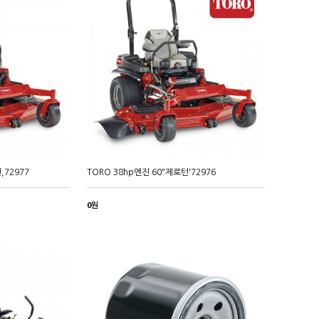
,72977
TORO 38hp엔진 60"제로턴'72976
0원