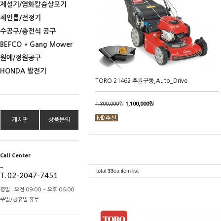
제설기/염화칼슘살포기
체인톱/전정기
수공구/충전식 공구
BEFCO * Gang Mower
원예/정원공구
HONDA 발전기
TORO 21462 후륜구동,Auto_Drive
1,300,000
원
1,100,000원
게시판
상품문의
Call Center
_
total
33
ea item list
T. 02-2047-7451
평일 : 오전 09:00 ~ 오후 06:00
주말/공휴일 휴무