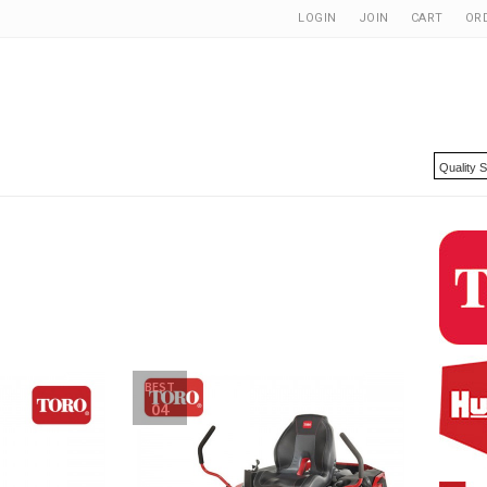
LOGIN
JOIN
CART
OR
BEST
04