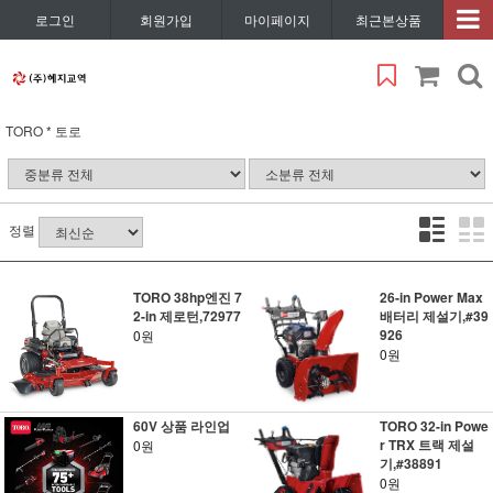
로그인
회원가입
마이페이지
최근본상품
TORO * 토로
정렬
TORO 38hp엔진 7
26-in Power Max
2-in 제로턴,72977
배터리 제설기,#39
926
0원
0원
60V 상품 라인업
TORO 32-in Powe
r TRX 트랙 제설
0원
기,#38891
0원