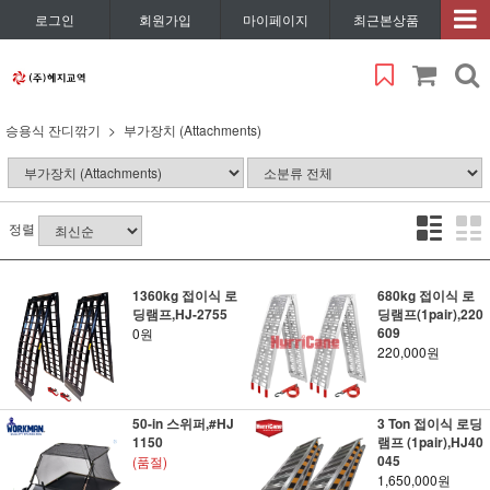
로그인
회원가입
마이페이지
최근본상품
승용식 잔디깎기
부가장치 (Attachments)
정렬
1360kg 접이식 로
680kg 접이식 로
딩램프,HJ-2755
딩램프(1pair),220
609
0원
220,000원
50-in 스위퍼,#HJ
3 Ton 접이식 로딩
1150
램프 (1pair),HJ40
045
(품절)
1,650,000원