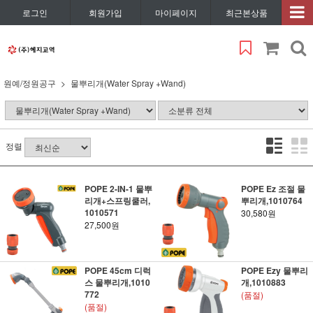
로그인
회원가입
마이페이지
최근본상품
원예/정원공구
물뿌리개(Water Spray +Wand)
정렬
POPE 2-IN-1 물뿌
POPE Ez 조절 물
리개+스프링쿨러,
뿌리개,1010764
1010571
30,580원
27,500원
POPE 45cm 디럭
POPE Ezy 물뿌리
스 물뿌리개,1010
개,1010883
772
(품절)
(품절)