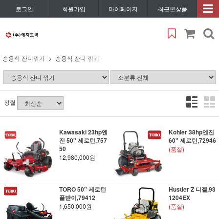
로그인
회원가입
마이페이지
최근본상품
승용식 잔디깎기
승용식 잔디 깎기
정렬
Kawasaki 23hp엔
Kohler 38hp엔진
진 50" 제로턴,757
60" 제로턴,72946
50
(품절)
12,980,000원
TORO 50" 제로턴
Hustler Z 디젤,93
풀받이,79412
1204EX
1,650,000원
(품절)