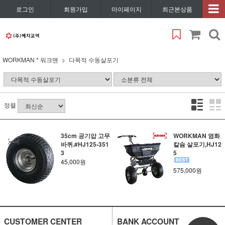
로그인
회원가입
마이페이지
최근본상품
WORKMAN * 워크맨
다목적 수동살포기
정렬
35cm 공기압 고무
WORKMAN 염화
바퀴.#HJ125-351
칼슘 살포기,HJ12
3
5
45,000원
575,000원
CUSTOMER CENTER
BANK ACCOUNT