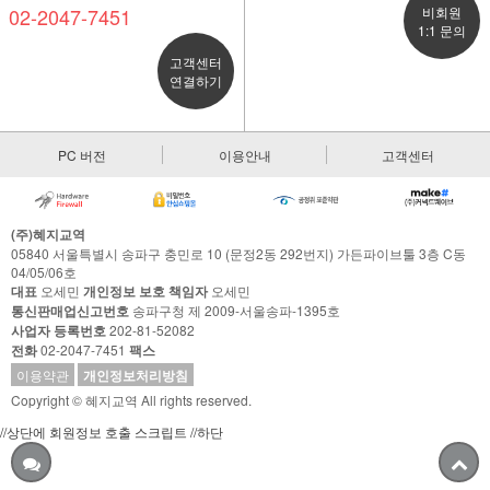
02-2047-7451
비회원
1:1 문의
고객센터
연결하기
PC 버전
이용안내
고객센터
(주)혜지교역
05840 서울특별시 송파구 충민로 10 (문정2동 292번지) 가든파이브툴 3층 C동
04/05/06호
대표
오세민
개인정보 보호 책임자
오세민
통신판매업신고번호
송파구청 제 2009-서울송파-1395호
사업자 등록번호
202-81-52082
전화
02-2047-7451
팩스
이용약관
개인정보처리방침
Copyright © 혜지교역 All rights reserved.
//상단에 회원정보 호출 스크립트
//하단