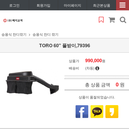
로그인
회원가입
마이페이지
최근본상품
승용식 잔디깎기
승용식 잔디 깎기
TORO 60" 풀받이,79396
990,000
상품가
원
배송비
(차등)
0
원
총 상품 금액
상품이 품절되었습니다.