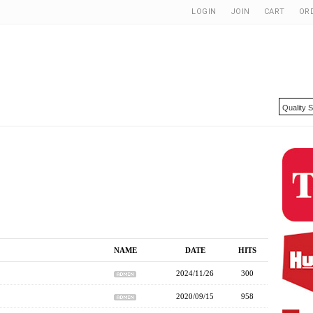
LOGIN
JOIN
CART
OR
NAME
DATE
HITS
2024/11/26
300
2020/09/15
958