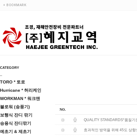
+ BOOKMARK
CATEGORY
_
TORO * 토로
Hurricane * 허리케인
WORKMAN * 워크맨
블로워 (송풍기)
NO.
보행식 잔디 깎기
QUALITY STANDARDS*품질기
승용식 잔디깎기
효과적인 방역을 위해 45도 상향
예초기 & 제초기