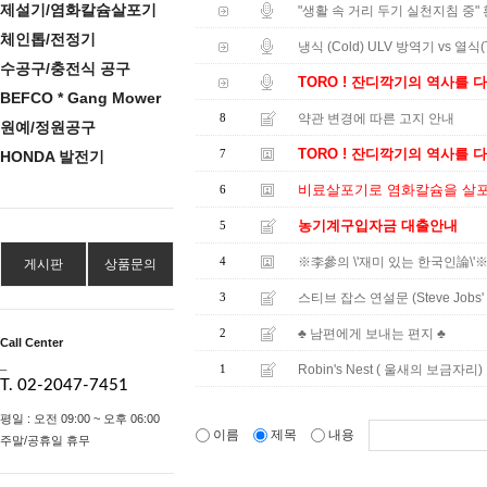
제설기/염화칼슘살포기
"생활 속 거리 두기 실천지침 중"
체인톱/전정기
냉식 (Cold) ULV 방역기 vs 열식(
수공구/충전식 공구
TORO ! 잔디깍기의 역사를 
BEFCO * Gang Mower
약관 변경에 따른 고지 안내
8
원예/정원공구
TORO ! 잔디깍기의 역사를 
7
HONDA 발전기
비료살포기로 염화칼슘을 살포할
6
농기계구입자금 대출안내
5
※李參의 \'재미 있는 한국인論\'
4
게시판
상품문의
스티브 잡스 연설문 (Steve Jobs' C
3
♣ 남편에게 보내는 편지 ♣
2
Call Center
_
Robin's Nest ( 울새의 보금자리)
1
T. 02-2047-7451
평일 : 오전 09:00 ~ 오후 06:00
이름
제목
내용
주말/공휴일 휴무