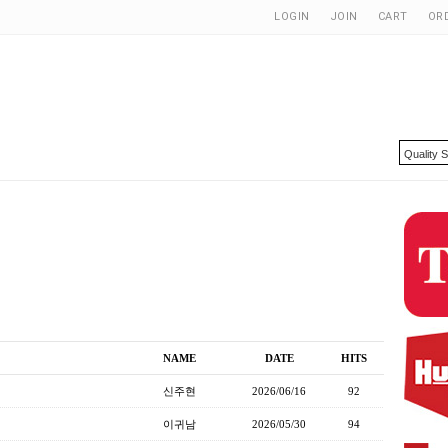
LOGIN
JOIN
CART
OR
NAME
DATE
HITS
신주현
2026/06/16
92
이귀남
2026/05/30
94