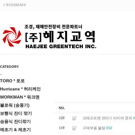
+ BOOKMARK
CATEGORY
_
TORO * 토로
Hurricane * 허리케인
WORKMAN * 워크맨
블로워 (송풍기)
NO.
보행식 잔디 깎기
크래프트맨 관리기 타이어 문의
120
승용식 잔디깎기
구매부품 불량
119
예초기 & 제초기