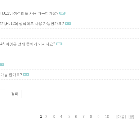
J125]
생석회도 사용 가능한가요?
기,HJ125]
생석회도 사용 가능한가요?
,72946 이것은 언제 준비가 되시나요?
 가능 한가요?
검색
1
2
3
4
5
6
7
8
9
10
[다음]
[끝]