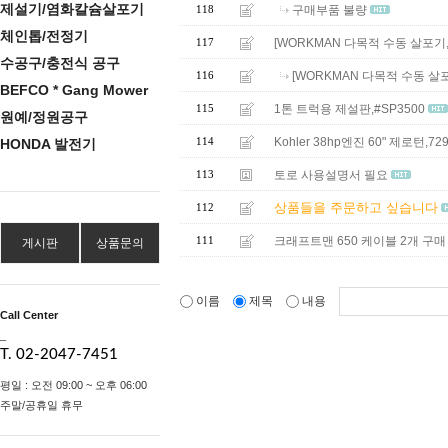
제설기/염화칼슘살포기
구매부품 불량
118
체인톱/전정기
[WORKMAN 다목적 수동 살포기,H
117
수공구/충전식 공구
[WORKMAN 다목적 수동 살포
116
BEFCO * Gang Mower
1톤 트럭용 제설판,#SP3500
115
원예/정원공구
Kohler 38hp엔진 60" 제로턴
114
HONDA 발전기
토로 사용설명서 필요
113
상품들을 주문하고 싶습니다
112
크래프트맨 650 케이블 2개 구매
111
게시판
상품문의
이름
제목
내용
Call Center
_
T. 02-2047-7451
평일 : 오전 09:00 ~ 오후 06:00
주말/공휴일 휴무