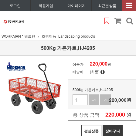
로그인
회원가입
마이페이지
최근본상품
WORKMAN * 워크맨
조경제품_Landscaping products
500Kg 가든카트,HJ4205
220,000
상품가
원
배송비
(차등)
500Kg 가든카트,HJ4205
220,000
원
+1
-1
220,000
원
총 상품 금액
관심상품
장바구니