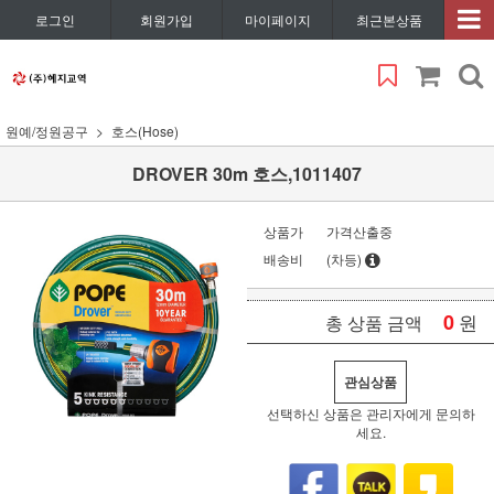
로그인
회원가입
마이페이지
최근본상품
원예/정원공구
호스(Hose)
DROVER 30m 호스,1011407
상품가
가격산출중
배송비
(차등)
0
원
총 상품 금액
관심상품
선택하신 상품은 관리자에게 문의하
세요.