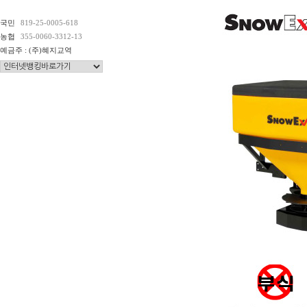
국민
819-25-0005-618
농협
355-0060-3312-13
예금주 : (주)혜지교역