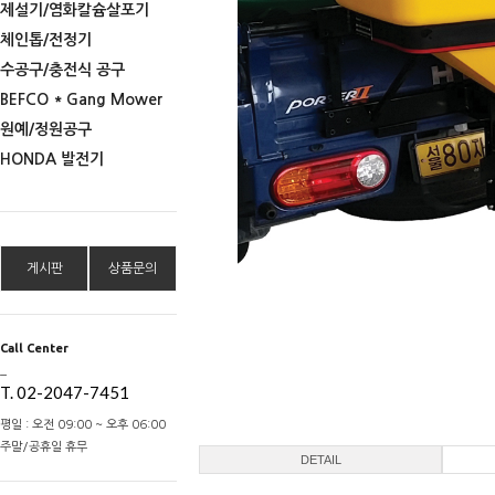
제설기/염화칼슘살포기
체인톱/전정기
수공구/충전식 공구
BEFCO * Gang Mower
원예/정원공구
HONDA 발전기
게시판
상품문의
Call Center
_
T. 02-2047-7451
평일 : 오전 09:00 ~ 오후 06:00
주말/공휴일 휴무
DETAIL