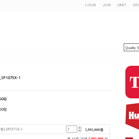
LOGIN
JOIN
CART
OR
SP1075X-1
000원
00
원
,SP1075X-1
5,995,000
원