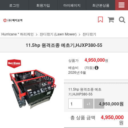
로그인
회원가입
마이페이지
최근본상품
Hurricane * 허리케인
잔디깎기 (Lawn Mower)
잔디깎기
11.5hp 원격조종 예초기,HJXP380-55
4,950,000
상품가
원
배송비
(차등)
2026년 6월
11.5hp 원격조종 예초
기,HJXP380-55
4,950,000
원
+1
-1
4,950,000
총 상품 금액
원