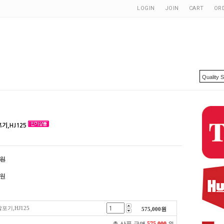
LOGIN
JOIN
CART
OR
기,HJ125
0원
원
포기,HJ125
575,000
원