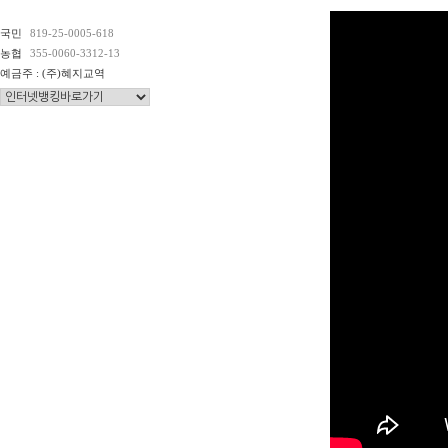
국민
819-25-0005-618
농협
355-0060-3312-13
예금주 : (주)혜지교역