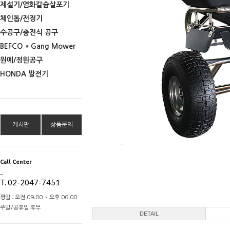
제설기/염화칼슘살포기
체인톱/전정기
수공구/충전식 공구
BEFCO * Gang Mower
원예/정원공구
HONDA 발전기
게시판
상품문의
Call Center
_
T. 02-2047-7451
평일 : 오전 09:00 ~ 오후 06:00
주말/공휴일 휴무
DETAIL