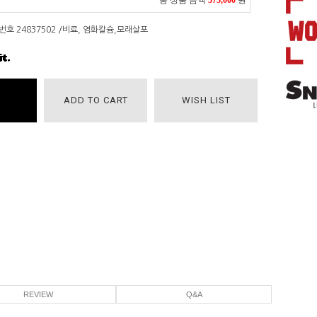
총 상품 금액
575,000
원
호 24837502 /비료, 염화칼슘,모래살포
ADD TO CART
WISH LIST
REVIEW
Q&A