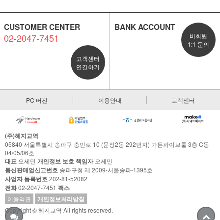
CUSTOMER CENTER
BANK ACCOUNT
02-2047-7451
비회원
1:1 문의
고객센터
연결하기
PC 버전
이용안내
고객센터
(주)혜지교역
05840 서울특별시 송파구 충민로 10 (문정2동 292번지) 가든파이브툴 3층 C동
04/05/06호
대표
오세민
개인정보 보호 책임자
오세민
통신판매업신고번호
송파구청 제 2009-서울송파-1395호
사업자 등록번호
202-81-52082
전화
02-2047-7451
팩스
이용약관
개인정보처리방침
Copyright © 혜지교역 All rights reserved.