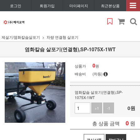
로그인
회원가입
마이페이지
최근본상품
제설기/염화칼슘살포기
차량 연결형 살포기
염화칼슘 살포기(연결형),SP-1075X-1WT
0
상품가
원
배송비
(차등)
염화칼슘 살포기(연결형),SP-
1075X-1WT
0
원
+1
-1
0
원
총 상품 금액