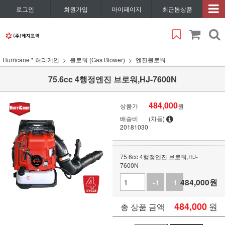
로그인
회원가입
마이페이지
최근본상품
Hurricane * 허리케인
블로워 (Gas Blower)
엔진블로워
75.6cc 4행정엔진 브로워,HJ-7600N
484,000
상품가
원
배송비
(차등)
20181030
75.6cc 4행정엔진 브로워,HJ-
7600N
484,000
원
+1
-1
484,000
원
총 상품 금액