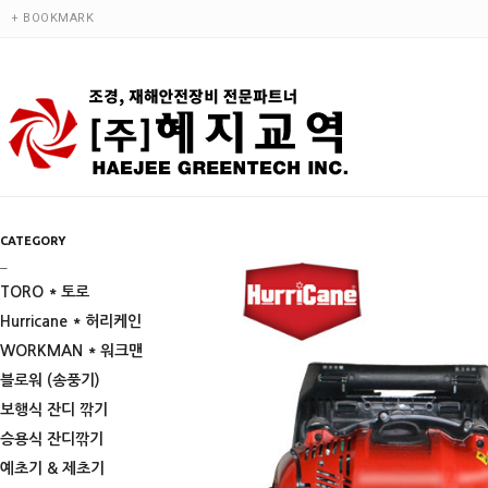
+ BOOKMARK
CATEGORY
_
TORO * 토로
Hurricane * 허리케인
WORKMAN * 워크맨
블로워 (송풍기)
보행식 잔디 깎기
승용식 잔디깎기
예초기 & 제초기