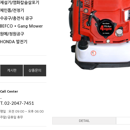
제설기/염화칼슘살포기
체인톱/전정기
수공구/충전식 공구
BEFCO * Gang Mower
원예/정원공구
HONDA 발전기
게시판
상품문의
Call Center
_
T. 02-2047-7451
평일 : 오전 09:00 ~ 오후 06:00
주말/공휴일 휴무
DETAIL