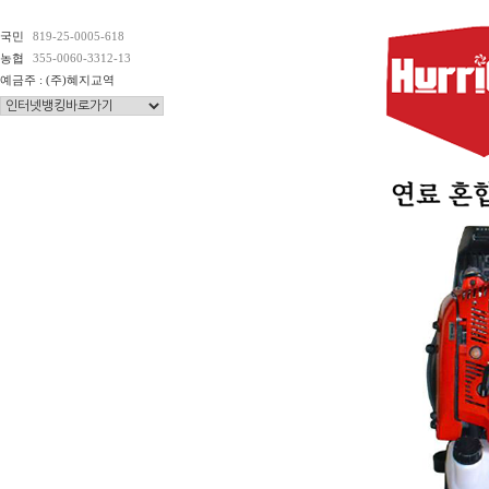
국민
819-25-0005-618
농협
355-0060-3312-13
예금주 : (주)혜지교역