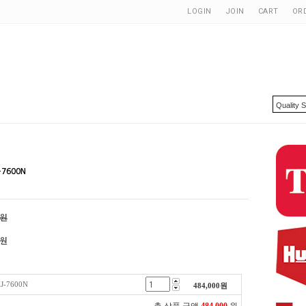
LOGIN
JOIN
CART
OR
-7600N
0원
원
-7600N
484,000
원