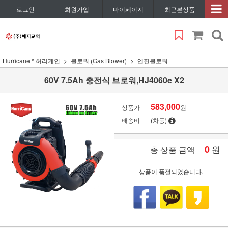
로그인
회원가입
마이페이지
최근본상품
Hurricane * 허리케인
블로워 (Gas Blower)
엔진블로워
60V 7.5Ah 충전식 브로워,HJ4060e X2
583,000
상품가
원
배송비
(차등)
0
원
총 상품 금액
상품이 품절되었습니다.